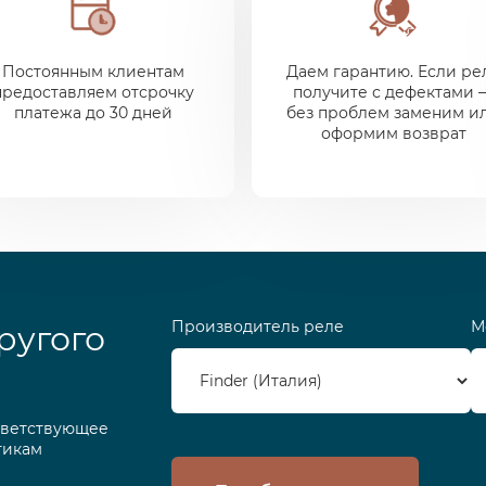
Постоянным клиентам
Даем гарантию. Если ре
предоставляем отсрочку
получите с дефектами 
платежа до 30 дней
без проблем заменим и
оформим возврат
Производитель реле
М
ругого
тветствующее
тикам