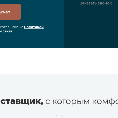
Заказать звонок
асчёт
я соглашаюсь с
Политикой
и сайта
ставщик,
с которым комфо