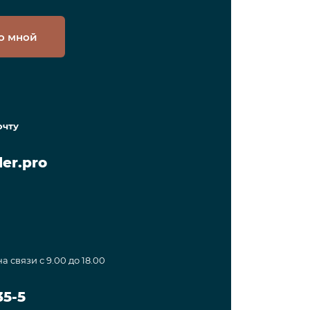
о мной
очту
er.pro
а связи с 9.00 до 18.00
35-5