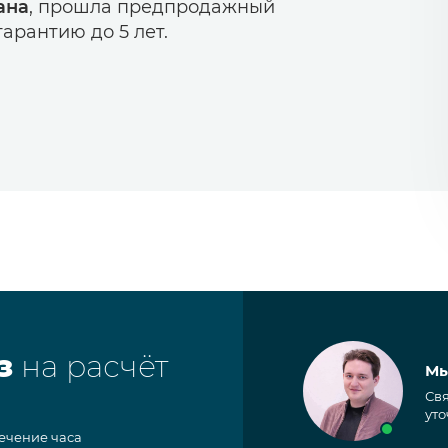
ана
, прошла предпродажный
арантию до 5 лет.
з
на расчёт
Мы
Свя
уто
течение часа