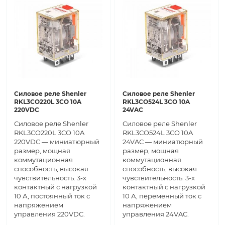
Силовое реле Shenler
Силовое реле Shenler
RKL3CO220L 3CO 10A
RKL3CO524L 3CO 10A
220VDC
24VAC
Силовое реле Shenler
Силовое реле Shenler
RKL3CO220L 3CO 10A
RKL3CO524L 3CO 10A
220VDC — миниатюрный
24VAC — миниатюрный
размер, мощная
размер, мощная
коммутационная
коммутационная
способность, высокая
способность, высокая
чувствительность. 3-х
чувствительность. 3-х
контактный с нагрузкой
контактный с нагрузкой
10 А, постоянный ток с
10 А, переменный ток с
напряжением
напряжением
управления 220VDC.
управления 24VAC.