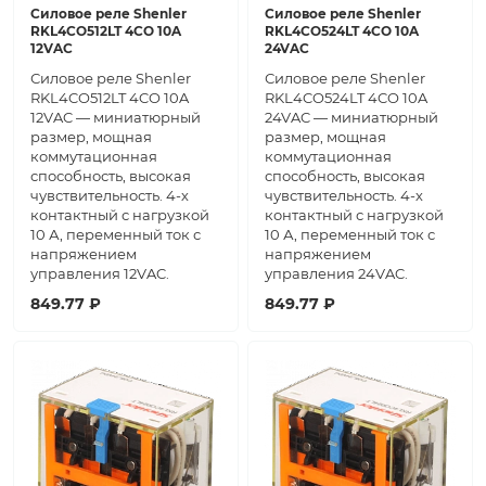
Силовое реле Shenler
Силовое реле Shenler
RKL4CO512LT 4CO 10A
RKL4CO524LT 4CO 10A
12VAC
24VAC
Силовое реле Shenler
Силовое реле Shenler
RKL4CO512LT 4CO 10A
RKL4CO524LT 4CO 10A
12VAC — миниатюрный
24VAC — миниатюрный
размер, мощная
размер, мощная
коммутационная
коммутационная
способность, высокая
способность, высокая
чувствительность. 4-х
чувствительность. 4-х
контактный с нагрузкой
контактный с нагрузкой
10 А, переменный ток с
10 А, переменный ток с
напряжением
напряжением
управления 12VAC.
управления 24VAC.
849.77 ₽
849.77 ₽