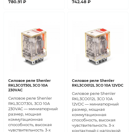
780.91 ₽
742.48 ₽
Силовое реле Shenler
Силовое реле Shenler
RKL3CO730L 3CO 10A
RKL3CO012L 3CO 10A 12VDC
230VAC
Силовое реле Shenler
Силовое реле Shenler
RKL3CO012L 3CO 10A
RKL3CO730L 3CO 10A
12VDC — миниатюрный
230VAC — миниатюрный
размер, мощная
размер, мощная
коммутационная
коммутационная
способность, высокая
способность, высокая
чувствительность. 3-х
чувствительность. 3-х
контактный с нагрузкой