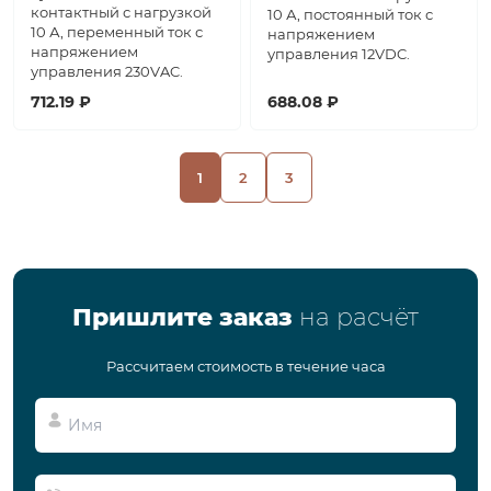
контактный с нагрузкой
10 А, постоянный ток с
10 А, переменный ток с
напряжением
напряжением
управления 12VDC.
управления 230VAC.
712.19 ₽
688.08 ₽
1
2
3
Пришлите заказ
на расчёт
Рассчитаем стоимость в течение часа