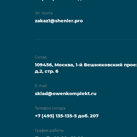
Эл. почта
zakaz1@shenler.pro
Склад
109456, Москва, 1-й Вешняковский прое
д.2, стр. 6
E-mail
sklad@owenkomplekt.ru
Телефон склада
+7 (495) 135-135-5 доб. 207
График работы