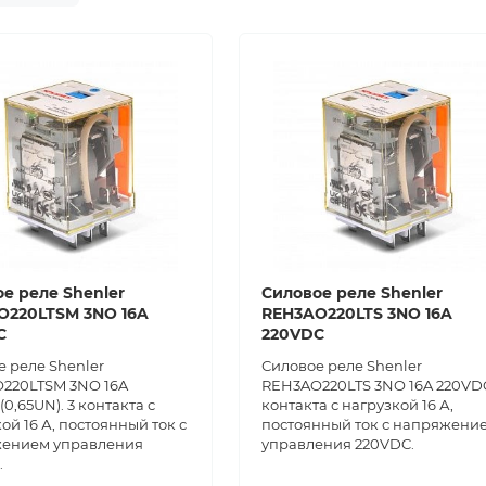
е реле Shenler
Силовое реле Shenler
O220LTSM 3NO 16A
REH3AO220LTS 3NO 16A
C
220VDC
 реле Shenler
Силовое реле Shenler
220LTSM 3NO 16A
REH3AO220LTS 3NO 16A 220VDC
0,65UN). 3 контакта с
контакта с нагрузкой 16 А,
ой 16 А, постоянный ток с
постоянный ток с напряжени
ением управления
управления 220VDC.
.