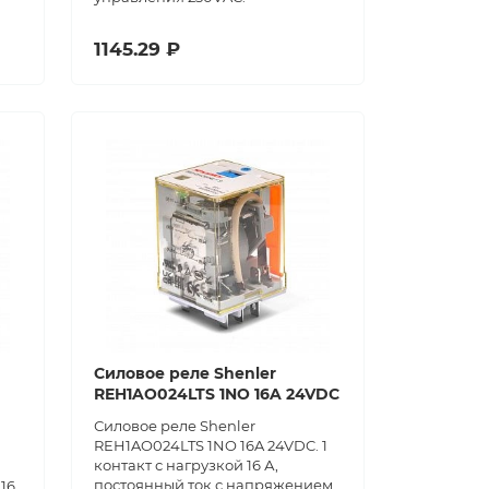
1145.29 ₽
Силовое реле Shenler
REH1AO024LTS 1NO 16A 24VDC
Силовое реле Shenler
REH1AO024LTS 1NO 16A 24VDC. 1
контакт с нагрузкой 16 А,
постоянный ток с напряжением
 16