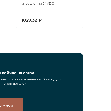
управления 24VDC.
1029.32 ₽
 сейчас на связи!
жемся с вами в течение 10 минут для
чнения деталей
о мной