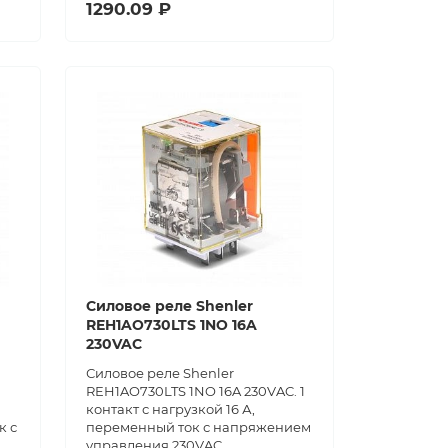
1290.09 ₽
Силовое реле Shenler
REH1AO730LTS 1NO 16A
230VAC
Силовое реле Shenler
REH1AO730LTS 1NO 16A 230VAC. 1
контакт с нагрузкой 16 А,
к с
переменный ток с напряжением
управления 230VAC.