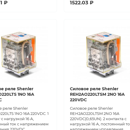
1 ₽
1522.03 ₽
е реле Shenler
Силовое реле Shenler
220LTS 1NO 16A
REH2AO220LTSM 2NO 16A
C
220VDC
 реле Shenler
Силовое реле Shenler
20LTS 1NO 16A 220VDC. 1
REH2AO220LTSM 2NO 16A
 с нагрузкой 16 А,
220VDC(0,65UN). 2 контакта с
нный ток с напряжением
нагрузкой 16 А, постоянный то
ения 220VDC.
напряжением управления