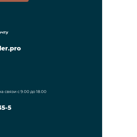
очту
er.pro
а связи с 9.00 до 18.00
35-5