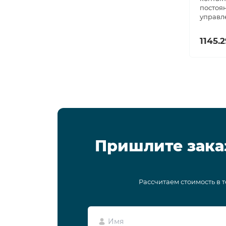
постоя
управл
1145.
Пришлите зака
Рассчитаем стоимость в 