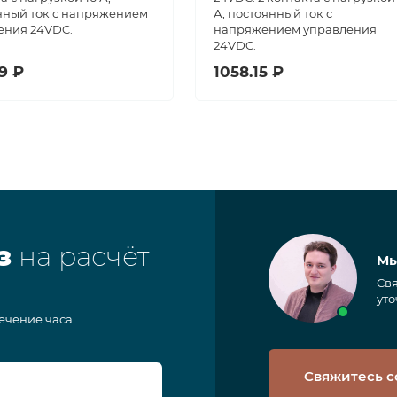
нный ток с напряжением
А, постоянный ток с
ения 24VDC.
напряжением управления
24VDC.
29 ₽
1058.15 ₽
з
на расчёт
Мы
Свя
уто
течение часа
Свяжитесь с