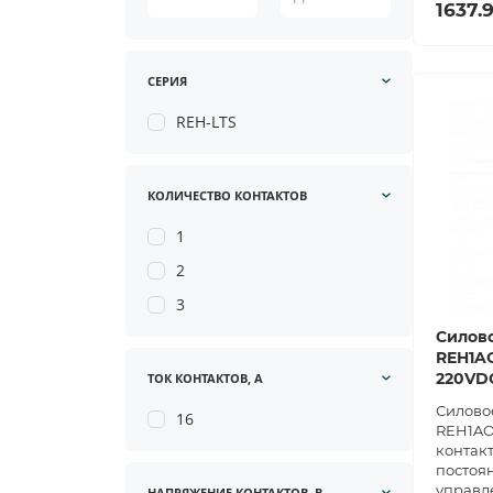
1637.9
СЕРИЯ
REH-LTS
КОЛИЧЕСТВО КОНТАКТОВ
1
2
3
Силово
REH1AO
220VD
ТОК КОНТАКТОВ, А
Силовое
16
REH1AO2
контакт
постоя
управл
НАПРЯЖЕНИЕ КОНТАКТОВ, В