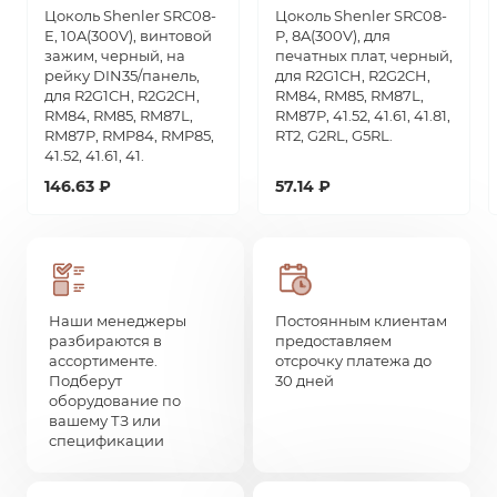
Цоколь Shenler SRC08-
Цоколь Shenler SRC08-
E, 10A(300V), винтовой
P, 8A(300V), для
зажим, черный, на
печатных плат, черный,
рейку DIN35/панель,
для R2G1CH, R2G2CH,
для R2G1CH, R2G2CH,
RM84, RM85, RM87L,
RM84, RM85, RM87L,
RM87P, 41.52, 41.61, 41.81,
RM87P, RMP84, RMP85,
RT2, G2RL, G5RL.
41.52, 41.61, 41.
146.63 ₽
57.14 ₽
Наши менеджеры
Постоянным клиентам
разбираются в
предоставляем
ассортименте.
отсрочку платежа до
Подберут
30 дней
оборудование по
вашему ТЗ или
спецификации