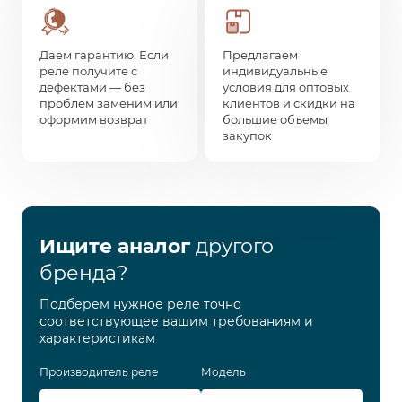
Даем гарантию. Если
Предлагаем
реле получите с
индивидуальные
дефектами — без
условия для оптовых
проблем заменим или
клиентов и скидки на
оформим возврат
большие объемы
закупок
Ищите аналог
другого
бренда?
Подберем нужное реле точно
соответствующее вашим требованиям и
характеристикам
Производитель реле
Модель