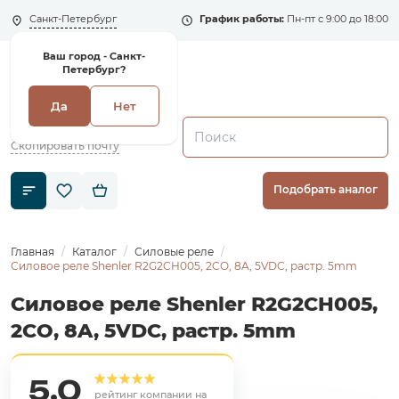
Санкт-Петербург
График работы:
Пн-пт с 9:00 до 18:00
Ваш город -
Санкт-
Петербург?
Да
Нет
+7 (495) 135-135-5
zakaz1@shenler.pro
Скопировать почту
Подобрать аналог
Главная
Каталог
Силовые реле
Силовое реле Shenler R2G2CH005, 2CO, 8A, 5VDC, растр. 5mm
Силовое реле Shenler R2G2CH005,
2CO, 8A, 5VDC, растр. 5mm
5,0
рейтинг компании на