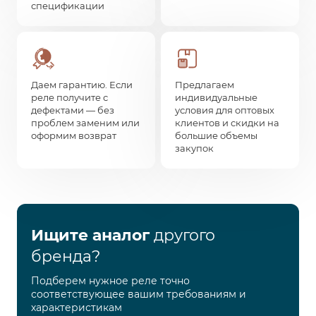
спецификации
Даем гарантию. Если
Предлагаем
реле получите с
индивидуальные
дефектами — без
условия для оптовых
проблем заменим или
клиентов и скидки на
оформим возврат
большие объемы
закупок
Ищите аналог
другого
бренда?
Подберем нужное реле точно
соответствующее вашим требованиям и
характеристикам