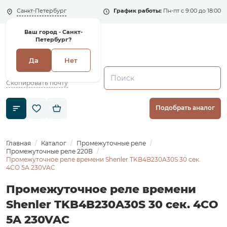
Санкт-Петербург
График работы:
Пн-пт с 9:00 до 18:00
Ваш город -
Санкт-
Петербург?
Да
Нет
+7 (495) 135-135-5
zakaz1@shenler.pro
Скопировать почту
Подобрать аналог
Главная
Каталог
Промежуточные реле
Промежуточные реле 220В
Промежуточное реле времени Shenler TKB4B230A30S 30 сек.
4CO 5A 230VAC
Промежуточное реле времени
Shenler TKB4B230A30S 30 сек. 4CO
5A 230VAC