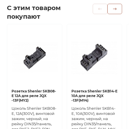
С этим товаром
покупают
Розетка Shenler SKB08-
Розетка Shenler SKB14-E
E 12A для реле JQX
10A для реле JQX
-13F(MY2)
-13F(MY4)
Цоколь Shenler SKB08-
Цоколь Shenler SKB14-
E, 12A(300V), винтовой
E, 10A(300V), винтовой
зажим, черный, на
зажим, черный, на
рейку DIN35/панель,
рейку DIN35/панель,