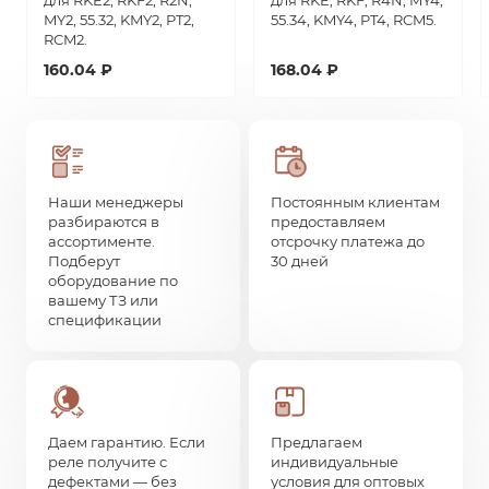
для RKE2, RKF2, R2N,
для RKE, RKF, R4N, MY4,
MY2, 55.32, KMY2, PT2,
55.34, KMY4, PT4, RCM5.
RCM2.
160.04 ₽
168.04 ₽
Наши менеджеры
Постоянным клиентам
разбираются в
предоставляем
ассортименте.
отсрочку платежа до
Подберут
30 дней
оборудование по
вашему ТЗ или
спецификации
Даем гарантию. Если
Предлагаем
реле получите с
индивидуальные
дефектами — без
условия для оптовых