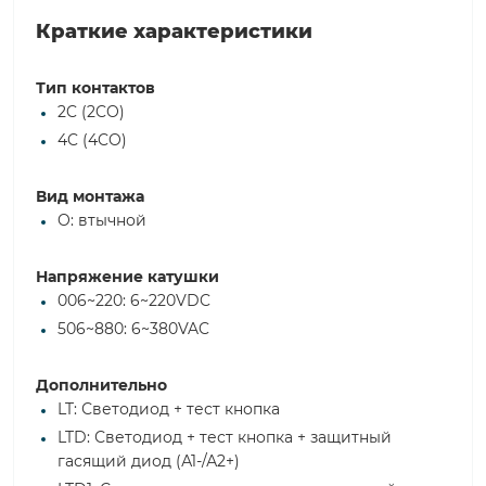
Краткие характеристики
Тип контактов
2C (2CO)
4C (4CO)
Вид монтажа
O: втычной
Напряжение катушки
006~220: 6~220VDC
506~880: 6~380VAC
Дополнительно
LT: Светодиод + тест кнопка
LTD: Светодиод + тест кнопка + защитный
гасящий диод (А1-/А2+)